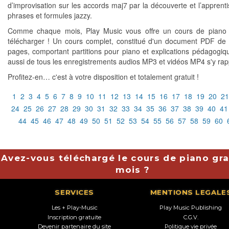
d’improvisation sur les accords maj7 par la découverte et l’apprent
phrases et formules jazzy.
Comme chaque mois, Play Music vous offre un cours de piano g
télécharger ! Un cours complet, constitué d'un document PDF de 
pages, comportant partitions pour piano et explications pédagogiq
aussi de tous les enregistrements audios MP3 et vidéos MP4 s'y rap
Profitez-en… c'est à votre disposition et totalement gratuit !
1
2
3
4
5
6
7
8
9
10
11
12
13
14
15
16
17
18
19
20
21
24
25
26
27
28
29
30
31
32
33
34
35
36
37
38
39
40
41
44
45
46
47
48
49
50
51
52
53
54
55
56
57
58
59
60
Avez-vous téléchargé le cours de piano gra
mois ?
SERVICES
MENTIONS LEGALE
Les + Play-Music
Play Music Publishing
Inscription gratuite
C.G.V.
Devenir partenaire du site
Politique vie privée