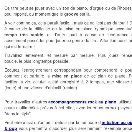
Ce titre peut se jouer avec un son de piano, d’orgue ou de Rhodes..
peu importe, du moment que le
groove
est là.
A voir comme ça, cela paraît facile... mais ça ne l’est pas du tout ! 
à cause de la difficulté de la mise en place rythmique accentu
tempo très rapide
, et d’autre part à cause de l’endurance q
absolument posséder pour jouer ce genre de titre. Attention aussi a
qui est ternaire !
Travaillez lentement, et mesure par mesure. Puis jouez l'ens
boucle, le plus longtemps possible.
Ecoutez l'enregistrement correspondant pour comprendre le po
comment et parfaire la
mise en place
de ce plan de piano. P
faciliter la vie, celui-ci a été enregistré à 2 tempos, une vitesse 
(lente) et une vitesse d'objectif (rapide).
Pour travailler d'autres
accompagnements rock au piano
, utilise
cours multimédias prévus à cet effet, avec leurs nombreux playb
"dans le style".
Peut-être aussi qu'un petit détour par la méthode d'
initiation au p
& pop
vous permettra d'aborder plus sereinement l'exemple propo