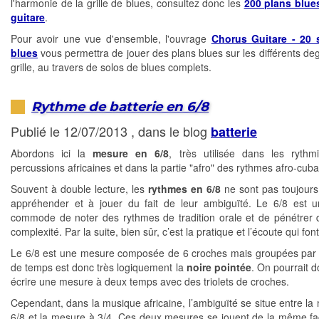
l'harmonie de la grille de blues, consultez donc les
200 plans blue
guitare
.
Pour avoir une vue d'ensemble, l'ouvrage
Chorus Guitare - 20 
blues
vous permettra de jouer des plans blues sur les différents deg
grille, au travers de solos de blues complets.
Rythme de batterie en 6/8
Publié le 12/07/2013 , dans le blog
batterie
Abordons ici la
mesure en 6/8
, très utilisée dans les ryth
percussions africaines et dans la partie "afro" des rythmes afro-cuba
Souvent à double lecture, les
rythmes en 6/8
ne sont pas toujours 
appréhender et à jouer du fait de leur ambiguïté. Le 6/8 est 
commode de noter des rythmes de tradition orale et de pénétrer 
complexité. Par la suite, bien sûr, c’est la pratique et l’écoute qui font
Le 6/8 est une mesure composée de 6 croches mais groupées par 3
de temps est donc très logiquement la
noire pointée
. On pourrait d
écrire une mesure à deux temps avec des triolets de croches.
Cependant, dans la musique africaine, l’ambiguïté se situe entre la
6/8 et la mesure à 3/4. Ces deux mesures se jouent de la même f