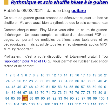
Rythmique et solo shuffle blues à la guitar
Publié le 08/02/2021 , dans le blog
guitare
Ce cours de guitare gratuit propose de découvrir et jouer un bon vi
shuffle en Mi, avec aussi bien la rythmique que le solo correspondan
Comme chaque mois, Play Music vous offre un cours de guitare 
télécharger ! Un cours complet, constitué d'un document PDF de 
pages, comportant de multiples partitions avec tablatures et exp
pédagogiques, mais aussi de tous les enregistrements audios MP3 
MP4 s'y rapportant.
Profitez-en… c'est à votre disposition et totalement gratuit ! T
l’
application pour Mac et PC
qui vous permet de l’utiliser avec encor
facilité et de confort…
1
2
3
4
5
6
7
8
9
10
11
12
13
14
15
16
17
18
19
20
21
24
25
26
27
28
29
30
31
32
33
34
35
36
37
38
39
40
41
44
45
46
47
48
49
50
51
52
53
54
55
56
57
58
59
60
61
64
65
66
67
68
69
70
71
72
73
74
75
76
77
78
79
80
81
84
85
86
87
88
89
90
91
92
93
94
95
96
97
98
99
100
103
104
105
106
107
108
109
110
111
112
113
114
115
1