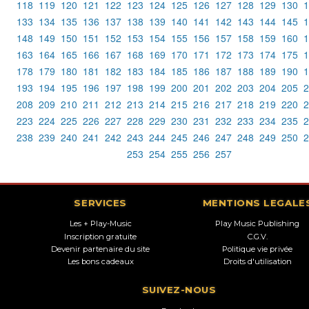
118
119
120
121
122
123
124
125
126
127
128
129
130
1
133
134
135
136
137
138
139
140
141
142
143
144
145
1
148
149
150
151
152
153
154
155
156
157
158
159
160
1
163
164
165
166
167
168
169
170
171
172
173
174
175
1
178
179
180
181
182
183
184
185
186
187
188
189
190
1
193
194
195
196
197
198
199
200
201
202
203
204
205
2
208
209
210
211
212
213
214
215
216
217
218
219
220
2
223
224
225
226
227
228
229
230
231
232
233
234
235
2
238
239
240
241
242
243
244
245
246
247
248
249
250
2
253
254
255
256
257
SERVICES
MENTIONS LEGALE
Les + Play-Music
Play Music Publishing
Inscription gratuite
C.G.V.
Devenir partenaire du site
Politique vie privée
Les bons cadeaux
Droits d'utilisation
SUIVEZ-NOUS