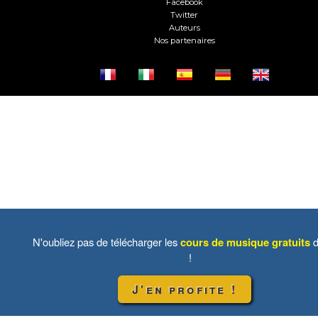
Facebook
Twitter
Auteurs
Nos partenaires
N'oubliez pas de télécharger les
cours de musique gratuits
d
!
J'en profite !