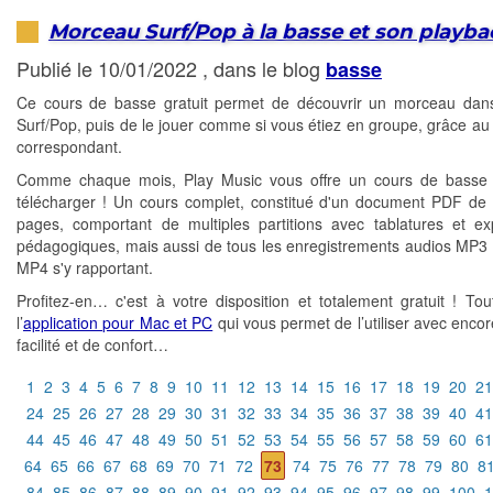
Morceau Surf/Pop à la basse et son playba
Publié le 10/01/2022 , dans le blog
basse
Ce cours de basse gratuit permet de découvrir un morceau dans
Surf/Pop, puis de le jouer comme si vous étiez en groupe, grâce au
correspondant.
Comme chaque mois, Play Music vous offre un cours de basse g
télécharger ! Un cours complet, constitué d'un document PDF de 
pages, comportant de multiples partitions avec tablatures et exp
pédagogiques, mais aussi de tous les enregistrements audios MP3 
MP4 s'y rapportant.
Profitez-en… c'est à votre disposition et totalement gratuit ! T
l’
application pour Mac et PC
qui vous permet de l’utiliser avec encor
facilité et de confort…
1
2
3
4
5
6
7
8
9
10
11
12
13
14
15
16
17
18
19
20
21
24
25
26
27
28
29
30
31
32
33
34
35
36
37
38
39
40
41
44
45
46
47
48
49
50
51
52
53
54
55
56
57
58
59
60
61
64
65
66
67
68
69
70
71
72
73
74
75
76
77
78
79
80
8
84
85
86
87
88
89
90
91
92
93
94
95
96
97
98
99
100
1