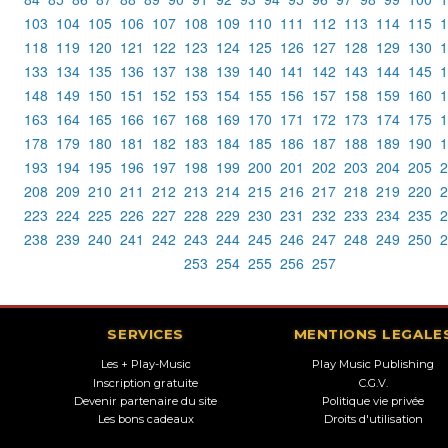
103
104
105
106
107
108
109
110
111
112
113
114
115
1
118
119
120
121
122
123
124
125
126
127
128
129
130
1
133
134
135
136
137
138
139
140
141
142
143
144
145
1
148
149
150
151
152
153
154
155
156
157
158
159
160
1
163
164
165
166
167
168
169
170
171
172
173
174
175
1
178
179
180
181
182
183
184
185
186
187
188
189
190
1
193
194
195
196
197
198
199
200
201
202
203
204
205
2
208
209
210
211
212
213
214
215
216
217
218
219
220
2
223
224
225
226
227
228
229
230
231
232
233
234
235
2
238
239
240
241
242
243
244
245
246
247
248
249
250
2
253
254
255
256
257
SERVICES
MENTIONS LEGALE
Les + Play-Music
Play Music Publishing
Inscription gratuite
C.G.V.
Devenir partenaire du site
Politique vie privée
Les bons cadeaux
Droits d'utilisation