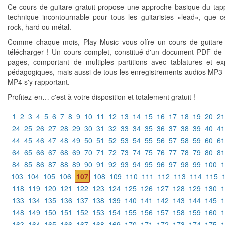
Ce cours de guitare gratuit propose une approche basique du tap
technique incontournable pour tous les guitaristes «lead», que c
rock, hard ou métal.
Comme chaque mois, Play Music vous offre un cours de guitare 
télécharger ! Un cours complet, constitué d'un document PDF de 
pages, comportant de multiples partitions avec tablatures et exp
pédagogiques, mais aussi de tous les enregistrements audios MP3 
MP4 s'y rapportant.
Profitez-en… c'est à votre disposition et totalement gratuit !
1
2
3
4
5
6
7
8
9
10
11
12
13
14
15
16
17
18
19
20
21
24
25
26
27
28
29
30
31
32
33
34
35
36
37
38
39
40
41
44
45
46
47
48
49
50
51
52
53
54
55
56
57
58
59
60
61
64
65
66
67
68
69
70
71
72
73
74
75
76
77
78
79
80
81
84
85
86
87
88
89
90
91
92
93
94
95
96
97
98
99
100
1
103
104
105
106
107
108
109
110
111
112
113
114
115
118
119
120
121
122
123
124
125
126
127
128
129
130
1
133
134
135
136
137
138
139
140
141
142
143
144
145
1
148
149
150
151
152
153
154
155
156
157
158
159
160
1
163
164
165
166
167
168
169
170
171
172
173
174
175
1