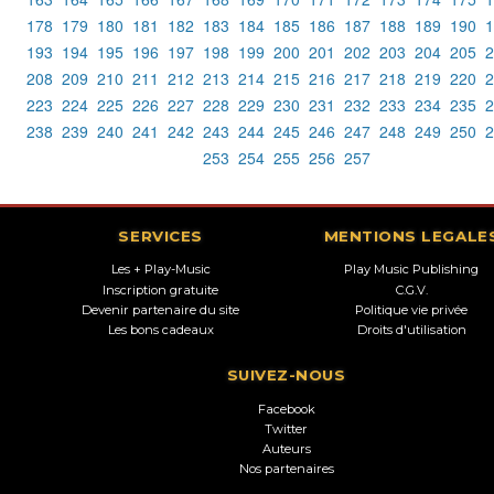
178
179
180
181
182
183
184
185
186
187
188
189
190
1
193
194
195
196
197
198
199
200
201
202
203
204
205
2
208
209
210
211
212
213
214
215
216
217
218
219
220
2
223
224
225
226
227
228
229
230
231
232
233
234
235
2
238
239
240
241
242
243
244
245
246
247
248
249
250
2
253
254
255
256
257
SERVICES
MENTIONS LEGALE
Les + Play-Music
Play Music Publishing
Inscription gratuite
C.G.V.
Devenir partenaire du site
Politique vie privée
Les bons cadeaux
Droits d'utilisation
SUIVEZ-NOUS
Facebook
Twitter
Auteurs
Nos partenaires