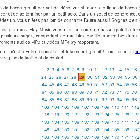
 de basse gratuit permet de découvrir et jouer une ligne de basse dan
r et de se terminer par un petit solo. Dans un souci de cohérence, 
dez un, vous n’êtes pas loin de connaître l’autre aussi ! Soignez bien l
haque mois, Play Music vous offre un cours de basse gratuit à télé
lusieurs pages, comportant de multiples partitions avec tablatures 
rements audios MP3 et vidéos MP4 s'y rapportant.
-en… c'est à votre disposition et totalement gratuit ! Tout comme l’
ap
ore plus de facilité et de confort.
1
2
3
4
5
6
7
8
9
10
11
12
13
14
15
16
24
25
26
27
28
29
30
31
32
33
34
35
36
44
45
46
47
48
49
50
51
52
53
54
55
56
64
65
66
67
68
69
70
71
72
73
74
75
76
84
85
86
87
88
89
90
91
92
93
94
95
96
103
104
105
106
107
108
109
110
111
112
118
119
120
121
122
123
124
125
126
127
133
134
135
136
137
138
139
140
141
142
148
149
150
151
152
153
154
155
156
157
163
164
165
166
167
168
169
170
171
172