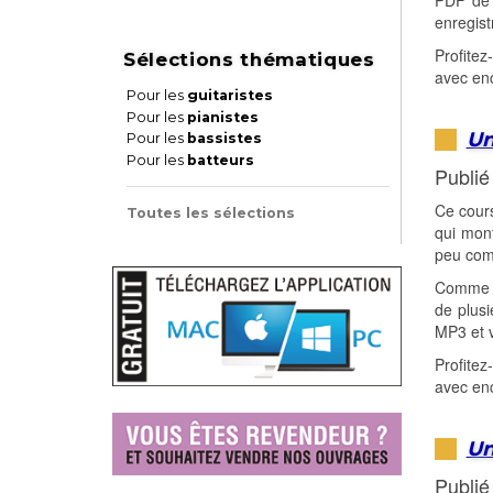
PDF de p
enregist
Profitez
Sélections thématiques
avec enc
Pour les
guitaristes
Pour les
pianistes
Un
Pour les
bassistes
Pour les
batteurs
Publié
Ce cours
Toutes les sélections
qui mont
peu comp
Comme ch
de plusi
MP3 et v
Profitez
avec enc
Un
Publié