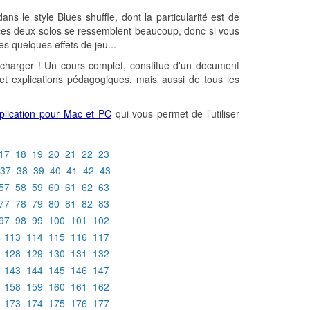
s le style Blues shuffle, dont la particularité est de
ces deux solos se ressemblent beaucoup, donc si vous
es quelques effets de jeu...
charger ! Un cours complet, constitué d'un document
et explications pédagogiques, mais aussi de tous les
plication pour Mac et PC
qui vous permet de l’utiliser
17
18
19
20
21
22
23
37
38
39
40
41
42
43
57
58
59
60
61
62
63
77
78
79
80
81
82
83
97
98
99
100
101
102
113
114
115
116
117
128
129
130
131
132
143
144
145
146
147
158
159
160
161
162
173
174
175
176
177