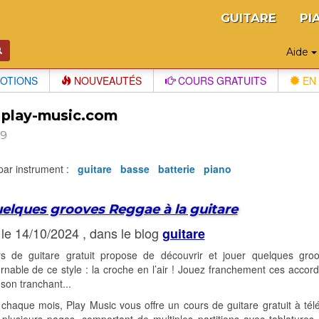
GUITARE
PI
Aide
OTIONS
NOUVEAUTÉS
COURS GRATUITS
EN 
 play-music.com
29
 par instrument :
guitare
basse
batterie
piano
elques grooves Reggae à la guitare
 le 14/10/2024 , dans le blog
guitare
s de guitare gratuit propose de découvrir et jouer quelques g
rnable de ce style : la croche en l’air ! Jouez franchement ces accor
son tranchant...
haque mois, Play Music vous offre un cours de guitare gratuit à tél