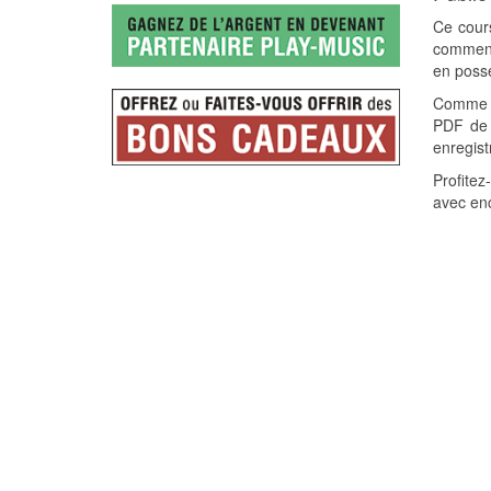
Ce cours
commence
en possé
Comme c
PDF de p
enregist
Profitez
avec enc