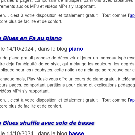
lusieurs pages, comportant de multiples partitions avec tablatures 
rements audios MP3 et vidéos MP4 s'y rapportant.
-en… c'est à votre disposition et totalement gratuit ! Tout comme l’
ap
ore plus de facilité et de confort.
 Blues en Fa au piano
 le 14/10/2024 , dans le blog
piano
 de piano gratuit propose de découvrir et jouer un morceau typé résol
re déjà l’ambiguïté de ce style, qui mélange les couleurs, les degré
liquée pour les néophytes, cette notion de mélange se retrouve par exe
aque mois, Play Music vous offre un cours de piano gratuit à téléch
eurs pages, comportant partitions pour piano et explications pédago
idéos MP4 s'y rapportant.
-en… c'est à votre disposition et totalement gratuit ! Tout comme l’
ap
ore plus de facilité et de confort.
 Blues shuffle avec solo de basse
 le 14/10/2024 , dans le blog
basse