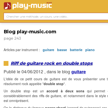
Blog play-music.com
page 243
Articles par instrument :
guitare
basse
batterie
piano
Riff de guitare rock en double stops
Publié le 04/06/2012 , dans le blog
guitare
L'idée de ce petit cours de guitare est de vous présenter une 
résolument rock appelée "
double stop
".
Un double stop est un
accord à deux sons
qui permet d'
considérablement des riffs de guitare, et notamment dans le style r
est omniprésent.
On le distingue du fameux
power chord
(accord de puissance) car il