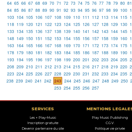
64
65
66
67
68
69
70
71
72
73
74
75
76
77
78
79
80
81
84
85
86
87
88
89
90
91
92
93
94
95
96
97
98
99
100
1
103
104
105
106
107
108
109
110
111
112
113
114
115
1
118
119
120
121
122
123
124
125
126
127
128
129
130
1
133
134
135
136
137
138
139
140
141
142
143
144
145
1
148
149
150
151
152
153
154
155
156
157
158
159
160
1
163
164
165
166
167
168
169
170
171
172
173
174
175
1
178
179
180
181
182
183
184
185
186
187
188
189
190
1
193
194
195
196
197
198
199
200
201
202
203
204
205
2
208
209
210
211
212
213
214
215
216
217
218
219
220
2
223
224
225
226
227
228
229
230
231
232
233
234
235
2
238
239
240
241
242
243
244
245
246
247
248
249
250
253
254
255
256
257
SERVICES
MENTIONS LEGALE
Les + Play-Music
Play Music Publishing
Inscription gratuite
C.G.V.
Devenir partenaire du site
Politique vie privée