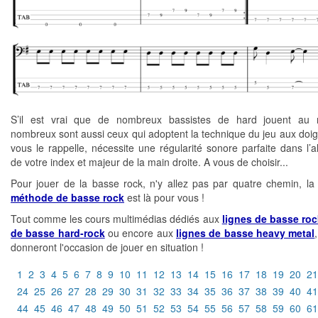
S’il est vrai que de nombreux bassistes de hard jouent au m
nombreux sont aussi ceux qui adoptent la technique du jeu aux doigts
vous le rappelle, nécessite une régularité sonore parfaite dans l’a
de votre index et majeur de la main droite. A vous de choisir...
Pour jouer de la basse rock, n'y allez pas par quatre chemin, la
méthode de basse rock
est là pour vous !
Tout comme les cours multimédias dédiés aux
lignes de basse roc
de basse hard-rock
ou encore aux
lignes de basse heavy metal
donneront l'occasion de jouer en situation !
1
2
3
4
5
6
7
8
9
10
11
12
13
14
15
16
17
18
19
20
21
24
25
26
27
28
29
30
31
32
33
34
35
36
37
38
39
40
41
44
45
46
47
48
49
50
51
52
53
54
55
56
57
58
59
60
61