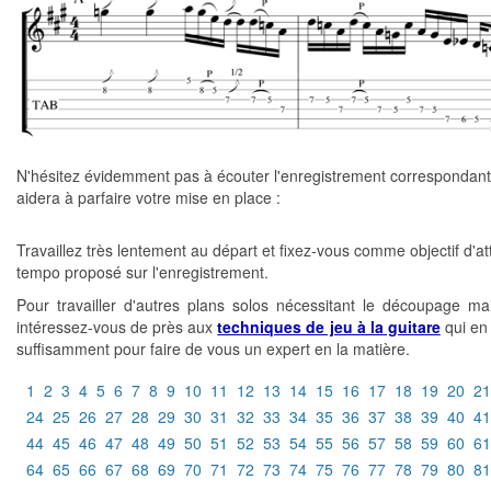
N'hésitez évidemment pas à écouter l'enregistrement correspondant
aidera à parfaire votre mise en place :
Travaillez très lentement au départ et fixez-vous comme objectif d'at
tempo proposé sur l'enregistrement.
Pour travailler d'autres plans solos nécessitant le découpage mai
intéressez-vous de près aux
techniques de jeu à la guitare
qui en
suffisamment pour faire de vous un expert en la matière.
1
2
3
4
5
6
7
8
9
10
11
12
13
14
15
16
17
18
19
20
21
24
25
26
27
28
29
30
31
32
33
34
35
36
37
38
39
40
41
44
45
46
47
48
49
50
51
52
53
54
55
56
57
58
59
60
61
64
65
66
67
68
69
70
71
72
73
74
75
76
77
78
79
80
81