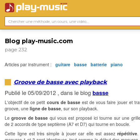
Blog play-music.com
page 232
Articles par instrument :
guitare
basse
batterie
piano
Groove de basse avec playback
Publié le 05/09/2012 , dans le blog
basse
L'objectif de ce petit
cours de basse
est de vous faire jouer et tra
groove, une
ligne de basse
, sur son playback.
Le
groove de basse
qui vous est proposé ici tourne sur une grill
de 2 accords de type septième (A7 et D7) qui tourne en boucle.
Cette ligne est très simple à jouer car elle est assez
répétitive
.
mesures 1 et 3 sont identiques, tout comme le début des mesures 2