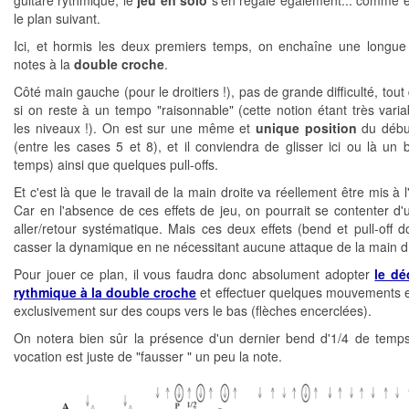
le plan suivant.
Ici, et hormis les deux premiers temps, on enchaîne une longue
notes à la
double croche
.
Côté main gauche (pour le droitiers !), pas de grande difficulté, tou
si on reste à un tempo "raisonnable" (cette notion étant très varia
les niveaux !). On est sur une même et
unique position
du début
(entre les cases 5 et 8), et il conviendra de glisser ici ou là un 
temps) ainsi que quelques pull-offs.
Et c'est là que le travail de la main droite va réellement être mis à 
Car en l'absence de ces effets de jeu, on pourrait se contenter d'
aller/retour systématique. Mais ces deux effets (bend et pull-off d
casser la dynamique en ne nécessitant aucune attaque de la main dr
Pour jouer ce plan, il vous faudra donc absolument adopter
le d
rythmique à la double croche
et effectuer quelques mouvements en 
exclusivement sur des coups vers le bas (flèches encerclées).
On notera bien sûr la présence d'un dernier bend d'1/4 de temps
vocation est juste de "fausser " un peu la note.