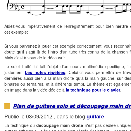
Aidez-vous impérativement de l'enregistrement pour bien
mettre 
cet exemple:
Si vous parvenez à jouer cet exemple correctement, vous reconnaî
doute qu'il s'agit là de l'intro d'un tube très connu de la chanson 
Mais c'est à vous de le découvrir...
Le sujet traité ici fait l'objet d'un cours multimédia spécifique, int
justement
Les notes répétées
. Celui-ci vous permettra de trava
dernières aussi bien à la main droite qu'à la main gauche, sur de
binaires ou ternaires, et à différents tempi. Le thème est égaleme
en image dans la vidéo dédiée à
la technique pour le clavier
.
Plan de guitare solo et découpage main dr
Publié le 03/09/2012 , dans le blog
guitare
La technique du
découpage main droite
n'est pas dédiée unique
guitare rythmique, le
jeu en solo
s'en régale également... comme e