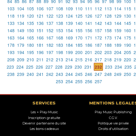
84
85
86
87
88
89
90
91
92
93
94
95
96
97
98
99
100
1
103
104
105
106
107
108
109
110
111
112
113
114
115
1
118
119
120
121
122
123
124
125
126
127
128
129
130
1
133
134
135
136
137
138
139
140
141
142
143
144
145
1
148
149
150
151
152
153
154
155
156
157
158
159
160
1
163
164
165
166
167
168
169
170
171
172
173
174
175
1
178
179
180
181
182
183
184
185
186
187
188
189
190
1
193
194
195
196
197
198
199
200
201
202
203
204
205
2
208
209
210
211
212
213
214
215
216
217
218
219
220
2
223
224
225
226
227
228
229
230
231
232
233
234
235
238
239
240
241
242
243
244
245
246
247
248
249
250
2
253
254
255
256
257
SERVICES
MENTIONS LEGALE
Les + Play-Music
Play Music Publishing
Inscription gratuite
C.G.V.
Devenir partenaire du site
Politique vie privée
Les bons cadeaux
Droits d'utilisation