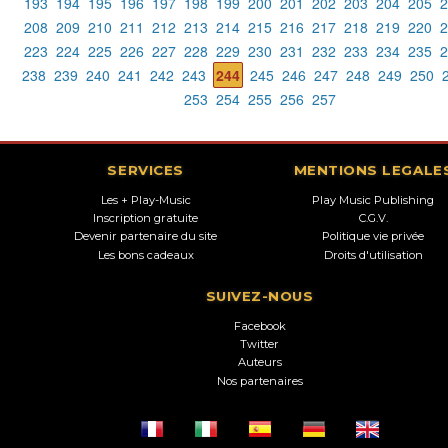
193
194
195
196
197
198
199
200
201
202
203
204
205
2
208
209
210
211
212
213
214
215
216
217
218
219
220
2
223
224
225
226
227
228
229
230
231
232
233
234
235
2
238
239
240
241
242
243
244
245
246
247
248
249
250
253
254
255
256
257
SERVICES
MENTIONS LEGALE
Les + Play-Music
Play Music Publishing
Inscription gratuite
C.G.V.
Devenir partenaire du site
Politique vie privée
Les bons cadeaux
Droits d'utilisation
SUIVEZ-NOUS
Facebook
Twitter
Auteurs
Nos partenaires