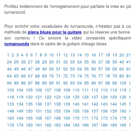
Profitez évidemment de l'enregistrement pour parfaire la mise en pl
turnaround.
Pour enrichir votre vocabulaire de turnarounds, n'hésitez pas à con
méthode de
plans blues pour la guitare
qui lui réserve une bonne 
son contenu ! Ou encore la vidéo consacrée spécifique
turnarounds
dans le cadre de la guitare chicago blues.
1
2
3
4
5
6
7
8
9
10
11
12
13
14
15
16
17
18
19
20
21
24
25
26
27
28
29
30
31
32
33
34
35
36
37
38
39
40
41
44
45
46
47
48
49
50
51
52
53
54
55
56
57
58
59
60
61
64
65
66
67
68
69
70
71
72
73
74
75
76
77
78
79
80
81
84
85
86
87
88
89
90
91
92
93
94
95
96
97
98
99
100
1
103
104
105
106
107
108
109
110
111
112
113
114
115
1
118
119
120
121
122
123
124
125
126
127
128
129
130
1
133
134
135
136
137
138
139
140
141
142
143
144
145
1
148
149
150
151
152
153
154
155
156
157
158
159
160
1
163
164
165
166
167
168
169
170
171
172
173
174
175
1
178
179
180
181
182
183
184
185
186
187
188
189
190
1