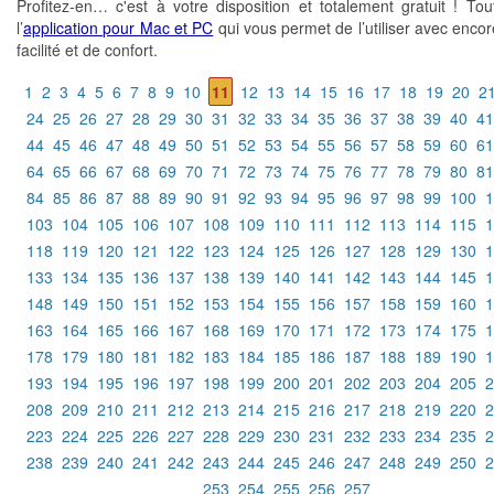
Profitez-en… c'est à votre disposition et totalement gratuit ! T
l’
application pour Mac et PC
qui vous permet de l’utiliser avec encor
facilité et de confort.
1
2
3
4
5
6
7
8
9
10
11
12
13
14
15
16
17
18
19
20
2
24
25
26
27
28
29
30
31
32
33
34
35
36
37
38
39
40
41
44
45
46
47
48
49
50
51
52
53
54
55
56
57
58
59
60
61
64
65
66
67
68
69
70
71
72
73
74
75
76
77
78
79
80
81
84
85
86
87
88
89
90
91
92
93
94
95
96
97
98
99
100
1
103
104
105
106
107
108
109
110
111
112
113
114
115
1
118
119
120
121
122
123
124
125
126
127
128
129
130
1
133
134
135
136
137
138
139
140
141
142
143
144
145
1
148
149
150
151
152
153
154
155
156
157
158
159
160
1
163
164
165
166
167
168
169
170
171
172
173
174
175
1
178
179
180
181
182
183
184
185
186
187
188
189
190
1
193
194
195
196
197
198
199
200
201
202
203
204
205
2
208
209
210
211
212
213
214
215
216
217
218
219
220
2
223
224
225
226
227
228
229
230
231
232
233
234
235
2
238
239
240
241
242
243
244
245
246
247
248
249
250
2
253
254
255
256
257