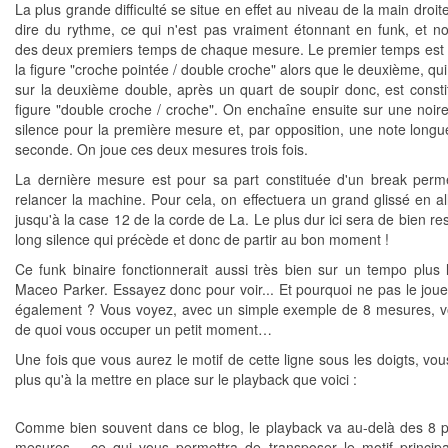
La plus grande difficulté se situe en effet au niveau de la main droite
dire du rythme, ce qui n'est pas vraiment étonnant en funk, et 
des deux premiers temps de chaque mesure. Le premier temps est
la figure "croche pointée / double croche" alors que le deuxième, qu
sur la deuxième double, après un quart de soupir donc, est consti
figure "double croche / croche". On enchaîne ensuite sur une noire
silence pour la première mesure et, par opposition, une note longu
seconde. On joue ces deux mesures trois fois.
La dernière mesure est pour sa part constituée d'un break perm
relancer la machine. Pour cela, on effectuera un grand glissé en all
jusqu'à la case 12 de la corde de La. Le plus dur ici sera de bien re
long silence qui précède et donc de partir au bon moment !
Ce funk binaire fonctionnerait aussi très bien sur un tempo plus l
Maceo Parker. Essayez donc pour voir... Et pourquoi ne pas le joue
également ? Vous voyez, avec un simple exemple de 8 mesures, 
de quoi vous occuper un petit moment…
Une fois que vous aurez le motif de cette ligne sous les doigts, vou
plus qu'à la mettre en place sur le playback que voici :
Comme bien souvent dans ce blog, le playback va au-delà des 8 
mesures… ce qui vous permettra de transposer le motif principa