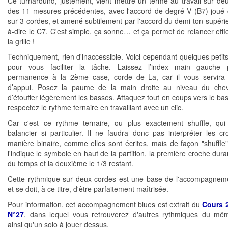
Ce turnaround, justement, vient mettre un terme au travail sur de
des 11 mesures précédentes, avec l'accord de degré V (B7) joué c
sur 3 cordes, et amené subtilement par l'accord du demi-ton supérieu
à-dire le C7. C'est simple, ça sonne… et ça permet de relancer eff
la grille !
Techniquement, rien d'inaccessible. Voici cependant quelques petits
pour vous faciliter la tâche. Laissez l’index main gauche
permanence à la 2ème case, corde de La, car il vous servira 
d’appui. Posez la paume de la main droite au niveau du cheva
d’étouffer légèrement les basses. Attaquez tout en coups vers le bas
respectez le rythme ternaire en travaillant avec un clic.
Car c'est ce rythme ternaire, ou plus exactement shuffle, qui
balancier si particulier. Il ne faudra donc pas interpréter les c
manière binaire, comme elles sont écrites, mais de façon "shuffl
l'indique le symbole en haut de la partition, la première croche dura
du temps et la deuxième le 1/3 restant.
Cette rythmique sur deux cordes est une base de l'accompagnem
et se doit, à ce titre, d'être parfaitement maîtrisée.
Pour information, cet accompagnement blues est extrait du
Cours 2
N°27
, dans lequel vous retrouverez d'autres rythmiques du mê
ainsi qu'un solo à jouer dessus.