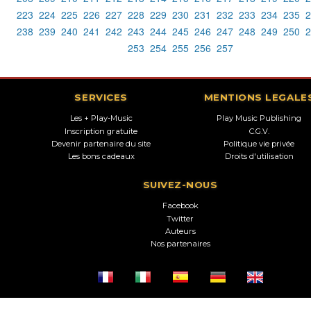
223
224
225
226
227
228
229
230
231
232
233
234
235
2
238
239
240
241
242
243
244
245
246
247
248
249
250
2
253
254
255
256
257
SERVICES
MENTIONS LEGALE
Les + Play-Music
Play Music Publishing
Inscription gratuite
C.G.V.
Devenir partenaire du site
Politique vie privée
Les bons cadeaux
Droits d'utilisation
SUIVEZ-NOUS
Facebook
Twitter
Auteurs
Nos partenaires