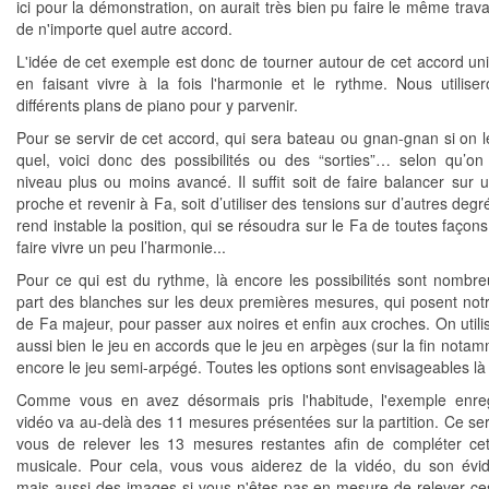
ici pour la démonstration, on aurait très bien pu faire le même travai
de n'importe quel autre accord.
L'idée de cet exemple est donc de tourner autour de cet accord uni
en faisant vivre à la fois l'harmonie et le rythme. Nous utiliser
différents plans de piano pour y parvenir.
Pour se servir de cet accord, qui sera bateau ou gnan-gnan si on le
quel, voici donc des possibilités ou des “sorties”… selon qu’on
niveau plus ou moins avancé. Il suffit soit de faire balancer sur 
proche et revenir à Fa, soit d’utiliser des tensions sur d’autres degr
rend instable la position, qui se résoudra sur le Fa de toutes façon
faire vivre un peu l’harmonie...
Pour ce qui est du rythme, là encore les possibilités sont nombr
part des blanches sur les deux premières mesures, qui posent not
de Fa majeur, pour passer aux noires et enfin aux croches. On utilis
aussi bien le jeu en accords que le jeu en arpèges (sur la fin notam
encore le jeu semi-arpégé. Toutes les options sont envisageables là 
Comme vous en avez désormais pris l'habitude, l'exemple enre
vidéo va au-delà des 11 mesures présentées sur la partition. Ce se
vous de relever les 13 mesures restantes afin de compléter ce
musicale. Pour cela, vous vous aiderez de la vidéo, du son év
mais aussi des images si vous n'êtes pas en mesure de relever ce