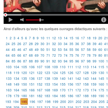
Ainsi d'ailleurs qu'avec les quelques ouvrages didactiques suivants :
1
2
3
4
5
6
7
8
9
10
11
12
13
14
15
16
17
18
19
20
21
24
25
26
27
28
29
30
31
32
33
34
35
36
37
38
39
40
41
44
45
46
47
48
49
50
51
52
53
54
55
56
57
58
59
60
61
64
65
66
67
68
69
70
71
72
73
74
75
76
77
78
79
80
81
84
85
86
87
88
89
90
91
92
93
94
95
96
97
98
99
100
1
103
104
105
106
107
108
109
110
111
112
113
114
115
1
118
119
120
121
122
123
124
125
126
127
128
129
130
1
133
134
135
136
137
138
139
140
141
142
143
144
145
1
148
149
150
151
152
153
154
155
156
157
158
159
160
1
163
164
165
166
167
168
169
170
171
172
173
174
175
1
178
179
180
181
182
183
184
185
186
187
188
189
190
1
193
194
195
196
197
198
199
200
201
202
203
204
205
208
209
210
211
212
213
214
215
216
217
218
219
220
2