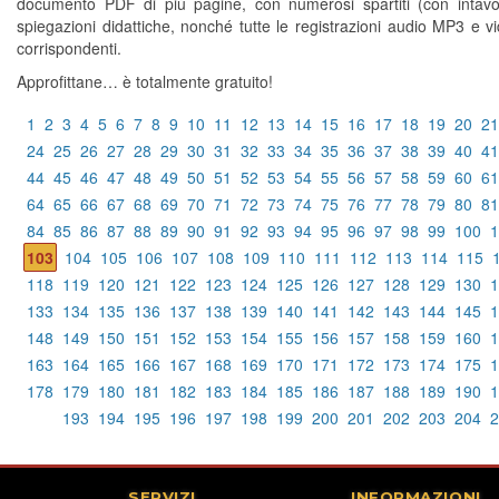
documento PDF di più pagine, con numerosi spartiti (con intavo
spiegazioni didattiche, nonché tutte le registrazioni audio MP3 e 
corrispondenti.
Approfittane… è totalmente gratuito!
1
2
3
4
5
6
7
8
9
10
11
12
13
14
15
16
17
18
19
20
21
24
25
26
27
28
29
30
31
32
33
34
35
36
37
38
39
40
41
44
45
46
47
48
49
50
51
52
53
54
55
56
57
58
59
60
61
64
65
66
67
68
69
70
71
72
73
74
75
76
77
78
79
80
81
84
85
86
87
88
89
90
91
92
93
94
95
96
97
98
99
100
1
103
104
105
106
107
108
109
110
111
112
113
114
115
118
119
120
121
122
123
124
125
126
127
128
129
130
1
133
134
135
136
137
138
139
140
141
142
143
144
145
1
148
149
150
151
152
153
154
155
156
157
158
159
160
1
163
164
165
166
167
168
169
170
171
172
173
174
175
1
178
179
180
181
182
183
184
185
186
187
188
189
190
1
193
194
195
196
197
198
199
200
201
202
203
204
2
SERVIZI
INFORMAZIONI