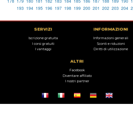
178
179
180
181
182
183
184
185
186
187
188
189
190
1
193
194
195
196
197
198
199
200
201
202
203
204
2
SERVIZI
INFORMAZIONI
Iscrizione gratuita
Informazioni generali
I corsi gratuiti
Sconti e riduzioni
I vantaggi
Diritti di utilizzazione
ALTRI
Facebook
Diventare affiliato
I nostri partner