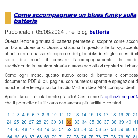
Come accompagnare un blues funky sulla
batteria
Pubblicato il 05/08/2024 , nel blog
batteria
Questa lezione gratuita di batteria permette di scoprire come acc
un brano blues/funk. Quando si suona in questo stile funky, accentu
ottoni, con un basso sincopato e dei gimmicks in single notes di chi
sono due modi di pensare l’accompagnamento. In modo 
suddividendo in maniera binaria e suonando ottavi regolari sul charle
Come ogni mese, questo nuovo corso di batteria è compos
documento PDF di più pagine, con numerosi spartiti e spiegazioni di
nonché tutte le registrazioni audio MP3 e video MP4 corrispondenti.
Approfittane… è totalmente gratuito! Così come l'
applicazione per
che ti permette di utilizzarlo con ancora più facilità e comfort.
1
2
3
4
5
6
7
8
9
10
11
12
13
14
15
16
17
18
19
20
21
24
25
26
27
28
29
30
31
32
33
34
35
36
37
38
39
40
4
44
45
46
47
48
49
50
51
52
53
54
55
56
57
58
59
60
61
64
65
66
67
68
69
70
71
72
73
74
75
76
77
78
79
80
81