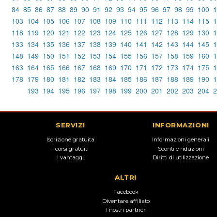
84
85
86
87
88
89
90
91
92
93
94
95
96
97
98
99
100
1
103
104
105
106
107
108
109
110
111
112
113
114
115
1
118
119
120
121
122
123
124
125
126
127
128
129
130
1
133
134
135
136
137
138
139
140
141
142
143
144
145
1
148
149
150
151
152
153
154
155
156
157
158
159
160
1
163
164
165
166
167
168
169
170
171
172
173
174
175
1
178
179
180
181
182
183
184
185
186
187
188
189
190
1
193
194
195
196
197
198
199
200
201
202
203
204
2
SERVIZI
INFORMAZIONI
Iscrizione gratuita
Informazioni generali
I corsi gratuiti
Sconti e riduzioni
I vantaggi
Diritti di utilizzazione
ALTRI
Facebook
Diventare affiliato
I nostri partner