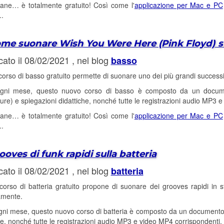
tane… è totalmente gratuito! Così come l'
applicazione per Mac e PC
..
me suonare Wish You Were Here (Pink Floyd) s
cato il 08/02/2021 , nel blog
basso
orso di basso gratuito permette di suonare uno dei più grandi successi
ni mese, questo nuovo corso di basso è composto da un documen
ture) e spiegazioni didattiche, nonché tutte le registrazioni audio MP3 
tane… è totalmente gratuito! Così come l'
applicazione per Mac e PC
..
ooves di funk rapidi sulla batteria
cato il 08/02/2021 , nel blog
batteria
orso di batteria gratuito propone di suonare dei grooves rapidi in s
amente.
i mese, questo nuovo corso di batteria è composto da un documento P
he, nonché tutte le registrazioni audio MP3 e video MP4 corrispondenti.