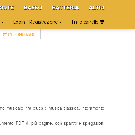
ORTE
BASSO
BATTERIA
ALTRI
o
Login | Registrazione
Il mio carrello
PER INIZIARE
te musicale, tra blues e musica classica, interamente
ento PDF di più pagine, con spartiti e spiegazioni