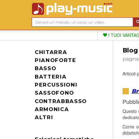
I TUOI VANTA
Blog
CHITARRA
pagina
PIANOFORTE
BASSO
Articoli
BATTERIA
PERCUSSIONI
Br
SASSOFONO
Pubbli
CONTRABBASSO
ARMONICA
Questo c
dedicato
ALTRI
Come og
didattic