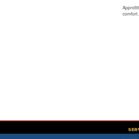
Approfit
comfort.
SER
Iscrizione