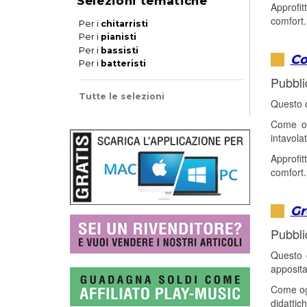
Selezioni tematiche
Approfit
comfort.
Per i
chitarristi
Per i
pianisti
Per i
bassisti
Co
Per i
batteristi
Pubbli
Tutte le selezioni
Questo c
Come og
intavola
Approfit
comfort.
Gr
Pubbli
Questo c
apposit
Come ogn
didattic