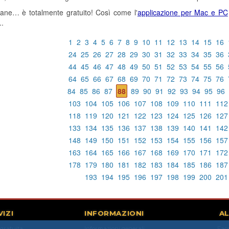
tane… è totalmente gratuito! Così come l'
applicazione per Mac e PC
..
1
2
3
4
5
6
7
8
9
10
11
12
13
14
15
16
24
25
26
27
28
29
30
31
32
33
34
35
36
44
45
46
47
48
49
50
51
52
53
54
55
56
64
65
66
67
68
69
70
71
72
73
74
75
76
84
85
86
87
88
89
90
91
92
93
94
95
96
103
104
105
106
107
108
109
110
111
112
118
119
120
121
122
123
124
125
126
127
133
134
135
136
137
138
139
140
141
142
148
149
150
151
152
153
154
155
156
157
163
164
165
166
167
168
169
170
171
172
178
179
180
181
182
183
184
185
186
187
193
194
195
196
197
198
199
200
201
VIZI
INFORMAZIONI
AL
 gratuita
Informazioni generali
Fac