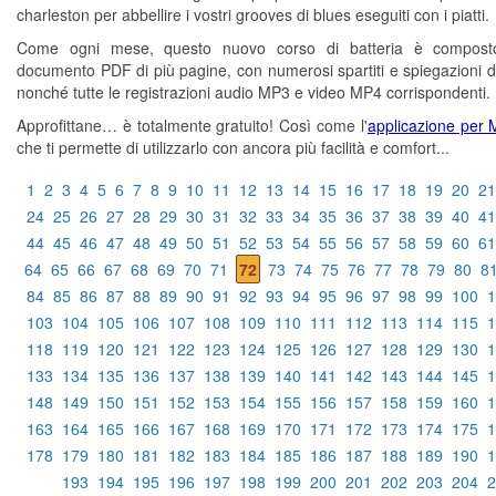
charleston per abbellire i vostri grooves di blues eseguiti con i piatti.
Come ogni mese, questo nuovo corso di batteria è compos
documento PDF di più pagine, con numerosi spartiti e spiegazioni di
nonché tutte le registrazioni audio MP3 e video MP4 corrispondenti.
Approfittane… è totalmente gratuito! Così come l'
applicazione per
che ti permette di utilizzarlo con ancora più facilità e comfort...
1
2
3
4
5
6
7
8
9
10
11
12
13
14
15
16
17
18
19
20
21
24
25
26
27
28
29
30
31
32
33
34
35
36
37
38
39
40
41
44
45
46
47
48
49
50
51
52
53
54
55
56
57
58
59
60
61
64
65
66
67
68
69
70
71
72
73
74
75
76
77
78
79
80
8
84
85
86
87
88
89
90
91
92
93
94
95
96
97
98
99
100
1
103
104
105
106
107
108
109
110
111
112
113
114
115
1
118
119
120
121
122
123
124
125
126
127
128
129
130
1
133
134
135
136
137
138
139
140
141
142
143
144
145
1
148
149
150
151
152
153
154
155
156
157
158
159
160
1
163
164
165
166
167
168
169
170
171
172
173
174
175
1
178
179
180
181
182
183
184
185
186
187
188
189
190
1
193
194
195
196
197
198
199
200
201
202
203
204
2