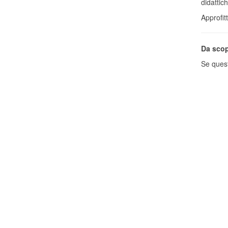
didattic
Approfit
Da scop
Se quest