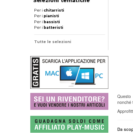
Selezioni tematiche
Per i
chitarristi
Per i
pianisti
Per i
bassisti
Per i
batteristi
Tutte le selezioni
Questo 
nonché t
Approfit
Da sco