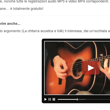
he, nonché tutte le registrazioni audio MP3 e video MP4 corrispondenti.
tane… è totalmente gratuito!
rire anche...
o argomento (La chitarra acustica e folk) ti interessa, dai un'occhiata a