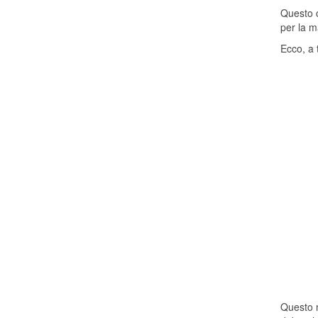
Questo c
per la m
Ecco, a 
Questo n