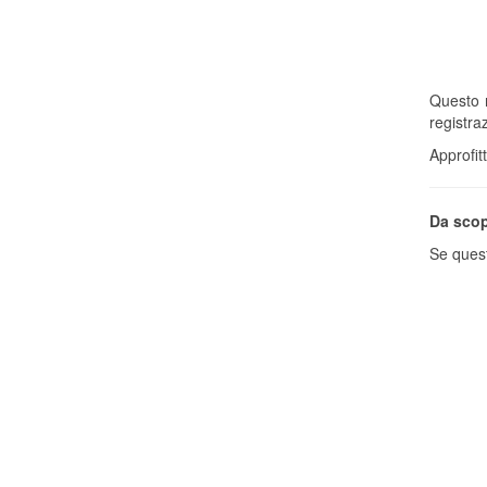
Questo n
registra
Approfit
Da sco
Se quest