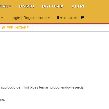
ORTE
BASSO
BATTERIA
ALTRI
o
Login | Registrazione
Il mio carrello
PER INIZIARE
l'approccio dei ritmi blues ternari proponendovi esercizi
one: