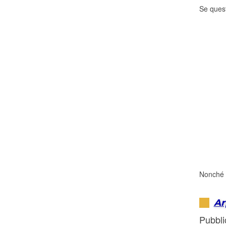
Se quest
Nonché a
Ar
Pubbli