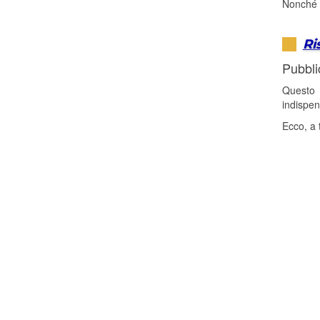
Nonché a
Ri
Pubbli
Questo 
indispen
Ecco, a 