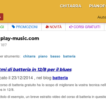
CHITARRA
PIANOF
Aiut
GGI
PROMOZIONI
NOVITÀ
CORSI GRATUITI
 play-music.com
 187
 per strumento:
chitarra
piano
basso
batteria
tmi di batteria in 12/8 per il blues
cato il 23/12/2014 , nel blog
batteria
orso di batteria gratuito ha lo scopo di migliorare la vostra tecnica nel
s in 12/8.
titolo di esempio, un breve estratto video del corso di batteria in questi