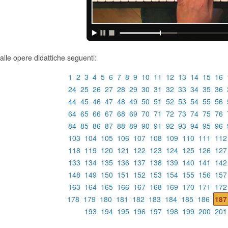
lle opere didattiche seguenti:
1
2
3
4
5
6
7
8
9
10
11
12
13
14
15
16
24
25
26
27
28
29
30
31
32
33
34
35
36
44
45
46
47
48
49
50
51
52
53
54
55
56
64
65
66
67
68
69
70
71
72
73
74
75
76
84
85
86
87
88
89
90
91
92
93
94
95
96
103
104
105
106
107
108
109
110
111
112
118
119
120
121
122
123
124
125
126
127
133
134
135
136
137
138
139
140
141
142
148
149
150
151
152
153
154
155
156
157
163
164
165
166
167
168
169
170
171
172
178
179
180
181
182
183
184
185
186
187
193
194
195
196
197
198
199
200
201