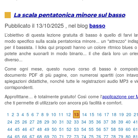
La scala pentatonica minore sul basso
Pubblicato il 13/10/2025 , nel blog
basso
L’obiettivo di questa lezione gratuita di basso è quello di farvi la
modo specifico sulla scala pentatonica minore... un "attrezzo" indis
per il bassista. I licks qui proposti hanno un colore ritmico blues 
potete anche suonarli in modo binario... il che darà loro un ori
diverso...
Come ogni mese, questo nuovo corso di basso è compost
documento PDF di più pagine, con numerosi spartiti (con intavo
spiegazioni didattiche, nonché tutte le registrazioni audio MP3 e 
corrispondenti.
Approfittane… è totalmente gratuito! Così come l'
applicazione per
che ti permette di utilizzarlo con ancora più facilità e comfort.
1
2
3
4
5
6
7
8
9
10
11
12
13
14
15
16
17
18
19
20
2
24
25
26
27
28
29
30
31
32
33
34
35
36
37
38
39
40
41
44
45
46
47
48
49
50
51
52
53
54
55
56
57
58
59
60
61
64
65
66
67
68
69
70
71
72
73
74
75
76
77
78
79
80
81