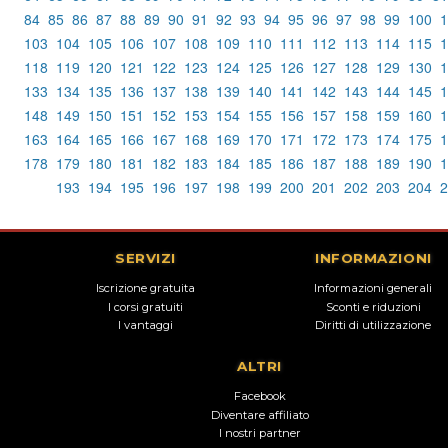
84
85
86
87
88
89
90
91
92
93
94
95
96
97
98
99
100
1
103
104
105
106
107
108
109
110
111
112
113
114
115
1
118
119
120
121
122
123
124
125
126
127
128
129
130
1
133
134
135
136
137
138
139
140
141
142
143
144
145
1
148
149
150
151
152
153
154
155
156
157
158
159
160
1
163
164
165
166
167
168
169
170
171
172
173
174
175
1
178
179
180
181
182
183
184
185
186
187
188
189
190
1
193
194
195
196
197
198
199
200
201
202
203
204
2
SERVIZI
INFORMAZIONI
Iscrizione gratuita
Informazioni generali
I corsi gratuiti
Sconti e riduzioni
I vantaggi
Diritti di utilizzazione
ALTRI
Facebook
Diventare affiliato
I nostri partner