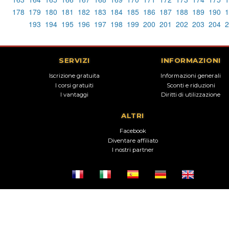
178
179
180
181
182
183
184
185
186
187
188
189
190
1
193
194
195
196
197
198
199
200
201
202
203
204
2
SERVIZI
INFORMAZIONI
Iscrizione gratuita
Informazioni generali
I corsi gratuiti
Sconti e riduzioni
I vantaggi
Diritti di utilizzazione
ALTRI
Facebook
Diventare affiliato
I nostri partner