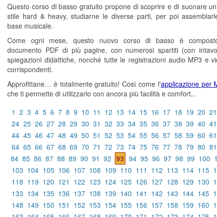
Questo corso di basso gratuito propone di scoprire e di suonare un
stile hard & heavy, studiarne le diverse parti, per poi assemblar
base musicale.
Come ogni mese, questo nuovo corso di basso è compost
documento PDF di più pagine, con numerosi spartiti (con intavo
spiegazioni didattiche, nonché tutte le registrazioni audio MP3 e 
corrispondenti.
Approfittane… è totalmente gratuito! Così come l'
applicazione per
che ti permette di utilizzarlo con ancora più facilità e comfort...
1
2
3
4
5
6
7
8
9
10
11
12
13
14
15
16
17
18
19
20
21
24
25
26
27
28
29
30
31
32
33
34
35
36
37
38
39
40
41
44
45
46
47
48
49
50
51
52
53
54
55
56
57
58
59
60
61
64
65
66
67
68
69
70
71
72
73
74
75
76
77
78
79
80
81
84
85
86
87
88
89
90
91
92
93
94
95
96
97
98
99
100
103
104
105
106
107
108
109
110
111
112
113
114
115
1
118
119
120
121
122
123
124
125
126
127
128
129
130
1
133
134
135
136
137
138
139
140
141
142
143
144
145
1
148
149
150
151
152
153
154
155
156
157
158
159
160
1
163
164
165
166
167
168
169
170
171
172
173
174
175
1