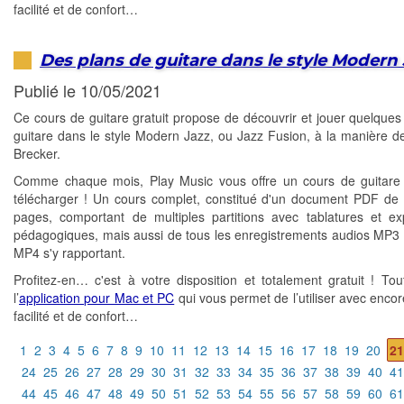
facilité et de confort…
Des plans de guitare dans le style Modern
Publié le 10/05/2021
Ce cours de guitare gratuit propose de découvrir et jouer quelques
guitare dans le style Modern Jazz, ou Jazz Fusion, à la manière d
Brecker.
Comme chaque mois, Play Music vous offre un cours de guitare 
télécharger ! Un cours complet, constitué d'un document PDF de 
pages, comportant de multiples partitions avec tablatures et exp
pédagogiques, mais aussi de tous les enregistrements audios MP3 
MP4 s'y rapportant.
Profitez-en… c'est à votre disposition et totalement gratuit ! T
l’
application pour Mac et PC
qui vous permet de l’utiliser avec encor
facilité et de confort…
1
2
3
4
5
6
7
8
9
10
11
12
13
14
15
16
17
18
19
20
21
24
25
26
27
28
29
30
31
32
33
34
35
36
37
38
39
40
41
44
45
46
47
48
49
50
51
52
53
54
55
56
57
58
59
60
61