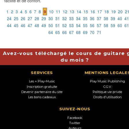
facilité et de confort.
1
2
3
4
5
6
7
8
9
10
11
12
13
14
15
16
17
18
19
20
2
24
25
26
27
28
29
30
31
32
33
34
35
36
37
38
39
40
41
44
45
46
47
48
49
50
51
52
53
54
55
56
57
58
59
60
61
64
65
66
67
68
69
70
71
Avez-vous téléchargé le cours de guitare g
du mois ?
SERVICES
MENTIONS LEGALE
Les + Play-Music
Play Music Publishing
Inscription gratuite
C.G.V.
Devenir partenaire du site
Politique vie privée
Les bons cadeaux
Droits d'utilisation
SUIVEZ-NOUS
Facebook
Twitter
Auteurs