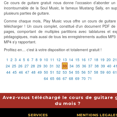
Ce cours de guitare gratuit nous donne l’occasion d’aborder un
incontournable de la Soul Music, le fameux Mustang Sally, en su
plusieurs parties de guitare.
Comme chaque mois, Play Music vous offre un cours de guitare 
télécharger ! Un cours complet, constitué d'un document PDF de 
pages, comportant de multiples partitions avec tablatures et exp
pédagogiques, mais aussi de tous les enregistrements audios MP3 
MP4 s'y rapportant.
Profitez-en… c'est à votre disposition et totalement gratuit !
1
2
3
4
5
6
7
8
9
10
11
12
13
14
15
16
17
18
19
20
21
24
25
26
27
28
29
30
31
32
33
34
35
36
37
38
39
40
4
44
45
46
47
48
49
50
51
52
53
54
55
56
57
58
59
60
61
64
65
66
67
68
69
70
71
Avez-vous téléchargé le cours de guitare g
du mois ?
SERVICES
MENTIONS LEGALE