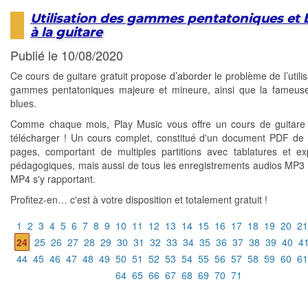
Utilisation des gammes pentatoniques et 
à la guitare
Publié le 10/08/2020
Ce cours de guitare gratuit propose d’aborder le problème de l’utili
gammes pentatoniques majeure et mineure, ainsi que la fameu
blues.
Comme chaque mois, Play Music vous offre un cours de guitare 
télécharger ! Un cours complet, constitué d'un document PDF de 
pages, comportant de multiples partitions avec tablatures et exp
pédagogiques, mais aussi de tous les enregistrements audios MP3 
MP4 s'y rapportant.
Profitez-en… c'est à votre disposition et totalement gratuit !
1
2
3
4
5
6
7
8
9
10
11
12
13
14
15
16
17
18
19
20
21
24
25
26
27
28
29
30
31
32
33
34
35
36
37
38
39
40
4
44
45
46
47
48
49
50
51
52
53
54
55
56
57
58
59
60
61
64
65
66
67
68
69
70
71