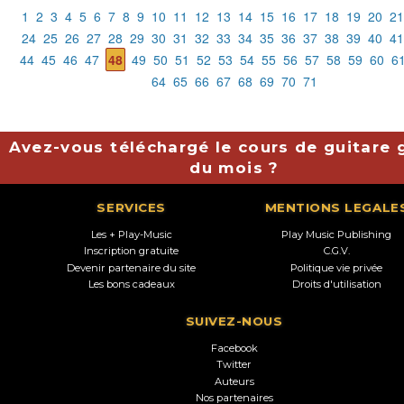
1
2
3
4
5
6
7
8
9
10
11
12
13
14
15
16
17
18
19
20
21
24
25
26
27
28
29
30
31
32
33
34
35
36
37
38
39
40
41
44
45
46
47
48
49
50
51
52
53
54
55
56
57
58
59
60
6
64
65
66
67
68
69
70
71
Avez-vous téléchargé le cours de guitare g
du mois ?
SERVICES
MENTIONS LEGALE
Les + Play-Music
Play Music Publishing
Inscription gratuite
C.G.V.
Devenir partenaire du site
Politique vie privée
Les bons cadeaux
Droits d'utilisation
SUIVEZ-NOUS
Facebook
Twitter
Auteurs
Nos partenaires