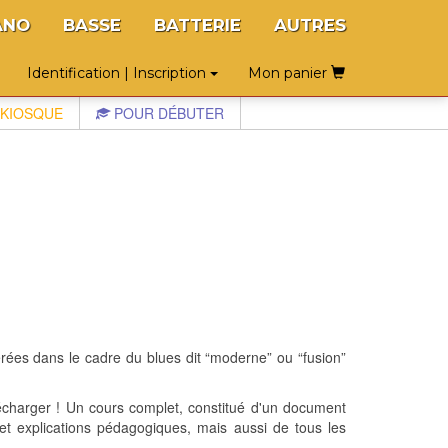
ANO
BASSE
BATTERIE
AUTRES
Identification | Inscription
Mon panier
KIOSQUE
POUR DÉBUTER
érées dans le cadre du blues dit “moderne” ou “fusion”
écharger ! Un cours complet, constitué d'un document
et explications pédagogiques, mais aussi de tous les