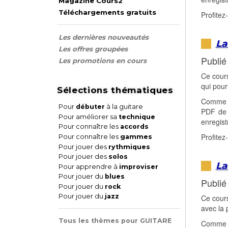
Magazine Cours2
Téléchargements gratuits
Profitez
Les dernières nouveautés
La
Les offres groupées
Publié
Les promotions en cours
Ce cours
qui pour
Sélections thématiques
Comme c
Pour
débuter
à la guitare
PDF de p
Pour améliorer sa
technique
enregist
Pour connaître les
accords
Profitez
Pour connaître les
gammes
Pour jouer des
rythmiques
Pour jouer des
solos
La
Pour apprendre à
improviser
Pour jouer du
blues
Publié
Pour jouer du
rock
Pour jouer du
jazz
Ce cours
avec la 
Tous les thèmes pour GUITARE
Comme c