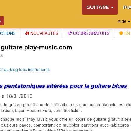
GUITARE
PI
Aide
OTIONS
NOUVEAUTÉS
COURS GRATUITS
EN 
 guitare play-music.com
43
r au blog tous instruments
s pentatoniques altérées pour la guitare blues
 le 18/01/2016
 de guitare gratuit aborde l’utilisation des gammes pentatoniques alt
blues), façon Robben Ford, John Scofield...
haque mois, Play Music vous offre un cours de guitare gratuit à tél
lusieurs pages, comportant de multiples partitions avec tablatures 
rements audios MP3 et vidéos MP4 s'y rapportant.