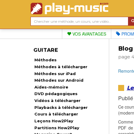
VOS AVANTAGES
PROM
Blog
GUITARE
page 
Méthodes
Méthodes à télécharger
Remonte
Méthodes sur iPad
Méthodes sur Android
Le
Aides-mémoire
DVD pédagogiques
Publié
Vidéos à télécharger
Ce cours
Playbacks à télécharger
(modern 
Cours à télécharger
Leçons How2Play
Comme c
PDF de p
Partitions How2Play
enregist