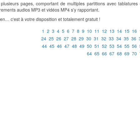
lusieurs pages, comportant de multiples partitions avec tablatures 
rements audios MP3 et vidéos MP4 s'y rapportant.
-en… c'est à votre disposition et totalement gratuit !
1
2
3
4
5
6
7
8
9
10
11
12
13
14
15
16
24
25
26
27
28
29
30
31
32
33
34
35
36
44
45
46
47
48
49
50
51
52
53
54
55
56
64
65
66
67
68
69
70